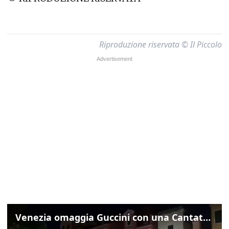
Riproduzione riservata © Il Piccolo
Venezia omaggia Guccini con una Cantata Anarchica in campo Santa Margherita