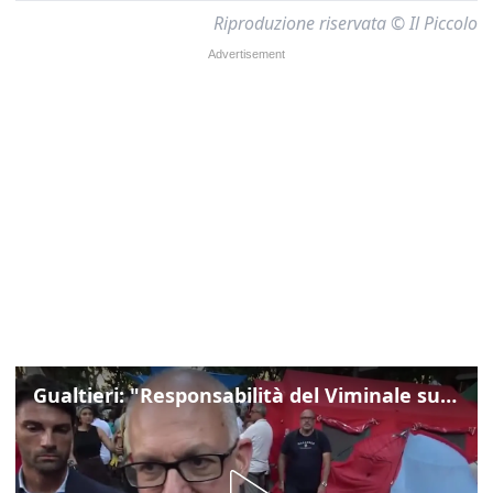
Riproduzione riservata © Il Piccolo
Gualtieri: "Responsabilità del Viminale su Spin Time? La posizione dei partiti è nota"