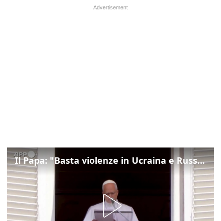
Il Papa: "Basta violenze in Ucraina e Russia, spazio a diplomazia"