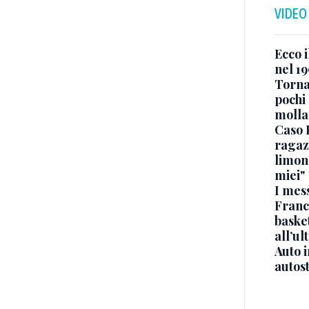
VIDEO
Ecco i
nel 19
Torna
pochi 
molla
Caso 
ragaz
limona
miei"
I mes
Franc
basket
all’ul
Auto 
autos