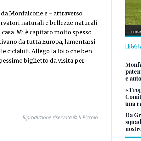
o da Monfalcone e - attraverso
ervatori naturali e bellezze naturali
 casa. Mi è capitato molto spesso
arrivano da tutta Europa, lamentarsi
LEGGI
 ciclabili. Allego la foto che ben
essimo biglietto da visita per
Monfa
patent
e aut
«Tropp
Comit
una r
Da Gra
Riproduzione riservata © Il Piccolo
squad
nostr