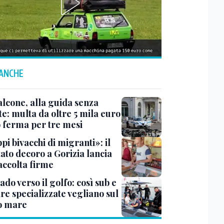
 ANCHE
lcone, alla guida senza
e: multa da oltre 5 mila euro
o ferma per tre mesi
i bivacchi di migranti»: il
ato decoro a Gorizia lancia
accolta firme
do verso il golfo: così sub e
re specializzate vegliano sul
o mare