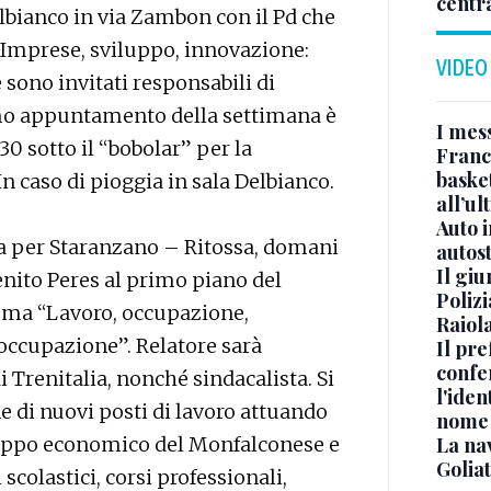
centr
elbianco in via Zambon con il Pd che
 “Imprese, sviluppo, innovazione:
VIDEO
 sono invitati responsabili di
timo appuntamento della settimana è
I mes
30 sotto il “bobolar” per la
Franc
basket
n caso di pioggia in sala Delbianco.
all’ul
Auto 
tiva per Staranzano – Ritossa, domani
autos
Il gi
enito Peres al primo piano del
Polizi
ema “Lavoro, occupazione,
Raiola
’occupazione”. Relatore sarà
Il pre
confe
 Trenitalia, nonché sindacalista. Si
l'iden
e di nuovi posti di lavoro attuando
nome
iluppo economico del Monfalconese e
La na
Golia
scolastici, corsi professionali,