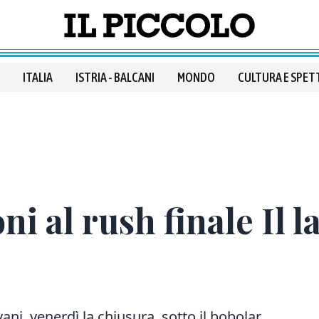
ITALIA
ISTRIA - BALCANI
MONDO
CULTURA E SPET
ni al rush finale Il l
vani, venerdì la chiusura sotto il bobolar.