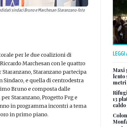
ndidati sindaci Bruno e Marchesan-Staranzano-foto
LEGGI
rale per le due coalizioni di
e Riccardo Marchesan con le quattro
Maxi g
er Staranzano, Staranzano partecipa
lento 
Sindaco, e quella di centrodestra
metri
simo Bruno e composta dalle
Rifugi
va per Staranzano, Progetto Fvg e
13 pla
caldo
hanno in programma incontri a tema
avoro in primo piano.
Colonn
Monfa