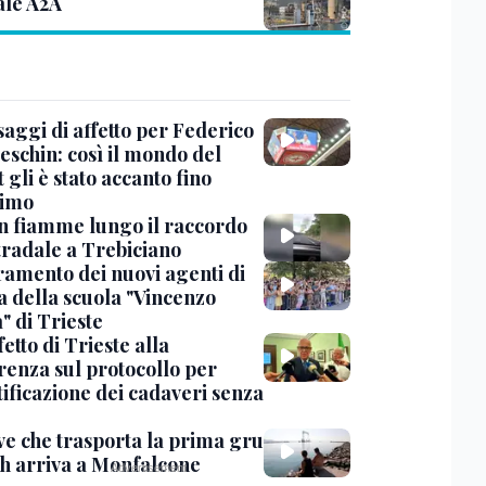
ale A2A
saggi di affetto per Federico
eschin: così il mondo del
 gli è stato accanto fino
timo
in fiamme lungo il raccordo
tradale a Trebiciano
uramento dei nuovi agenti di
a della scuola "Vincenzo
" di Trieste
fetto di Trieste alla
renza sul protocollo per
tificazione dei cadaveri senza
ve che trasporta la prima gru
th arriva a Monfalcone