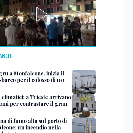
 ANCHE
ru a Monfalcone, inizia il
sbarco per il colosso di 110
 climatici: a Trieste arrivano
tani per contrastare il gran
a di fumo alta sul porto di
lcone: un incendio nella