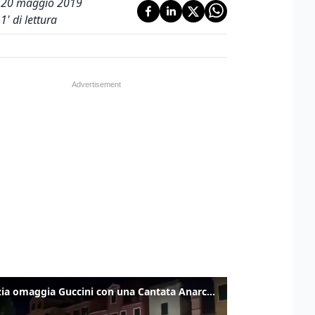
20 maggio 2019
1
' di lettura
Venezia omaggia Guccini con una Cantata Anarchica in campo Santa Margherita