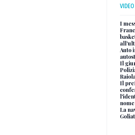
VIDEO
I mes
Franc
basket
all’ul
Auto 
autos
Il gi
Polizi
Raiola
Il pre
confe
l'iden
nome
La na
Golia