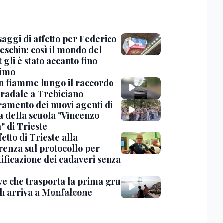
saggi di affetto per Federico
eschin: così il mondo del
 gli è stato accanto fino
timo
in fiamme lungo il raccordo
tradale a Trebiciano
uramento dei nuovi agenti di
a della scuola "Vincenzo
" di Trieste
fetto di Trieste alla
renza sul protocollo per
tificazione dei cadaveri senza
ve che trasporta la prima gru
th arriva a Monfalcone