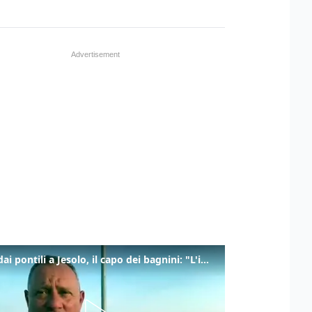
Tuffi dai pontili a Jesolo, il capo dei bagnini: "L'impegno di tutti per evitare altre tragedie"