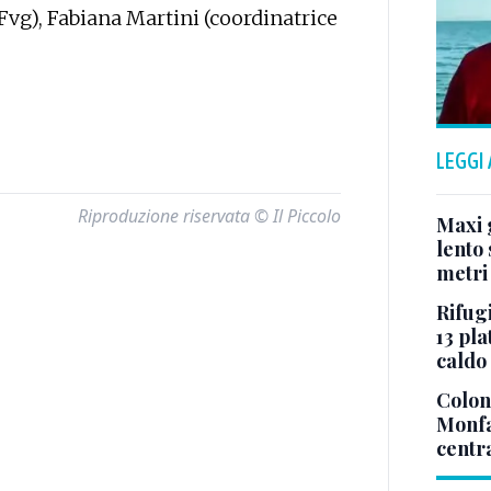
vg), Fabiana Martini (coordinatrice
LEGGI
Riproduzione riservata © Il Piccolo
Maxi g
lento 
metri
Rifugi
13 pla
caldo
Colonn
Monfa
centr