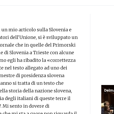
d un mio articolo sulla Slovenia e
atori dell'Unione, si è sviluppato un
iornale che in quelle del Primorski
e di Slovenia a Trieste con alcune
mo egli ha ribadito la «correttezza
e nel testo allegato ad uno dei
emestre di presidenza slovena
ranno si tratta di un testo che
ella storia della nazione slovena,
 degli italiani di queste terre il
7. Mi sento in dovere di
a che mi sta a cuore non riguarda il