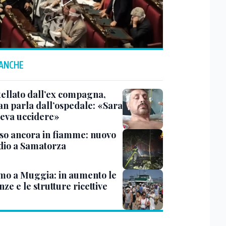
 ANCHE
tellato dall’ex compagna,
ian parla dall’ospedale: «Sara
leva uccidere»
rso ancora in fiamme: nuovo
dio a Samatorza
mo a Muggia: in aumento le
ze e le strutture ricettive