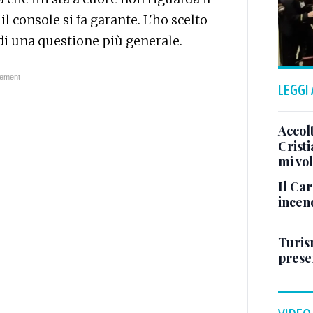
il console si fa garante. L'ho scelto
di una questione più generale.
LEGGI
Accol
Crist
mi vo
Il Ca
incen
Turis
presen