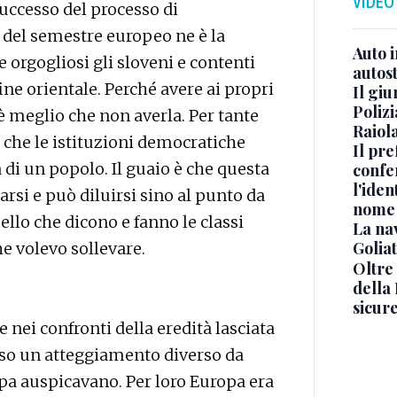
VIDEO
uccesso del processo di
 del semestre europeo ne è la
Auto 
 orgogliosi gli sloveni e contenti
autos
nfine orientale. Perché avere ai propri
Il gi
Polizi
 meglio che non averla. Per tante
Raiola
 che le istituzioni democratiche
Il pre
 di un popolo. Il guaio è che questa
confe
l'iden
arsi e può diluirsi sino al punto da
nome
llo che dicono e fanno le classi
La na
Golia
he volevo sollevare.
Oltre
della
sicur
 nei confronti della eredità lasciata
orso un atteggiamento diverso da
opa auspicavano. Per loro Europa era