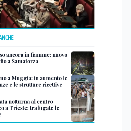
 ANCHE
rso ancora in fiamme: nuovo
dio a Samatorza
mo a Muggia: in aumento le
ze e le strutture ricettive
ata notturna al centro
co a Trieste: trafugate le
e