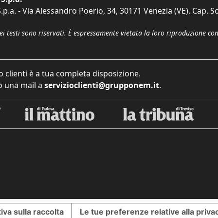
p.a. - Via Alessandro Poerio, 34, 30171 Venezia (VE). Cap. So
dei testi sono riservati. È espressamente vietata la loro riproduzione co
o clienti è a tua completa disposizione.
 una mail a
servizioclienti@grupponem.it
.
iva sulla raccolta
Le tue preferenze relative alla priva