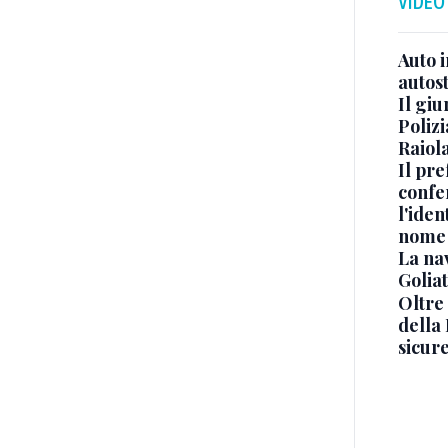
VIDEO
Auto 
autos
Il gi
Polizi
Raiola
Il pre
confe
l'iden
nome
La na
Golia
Oltre
della
sicur