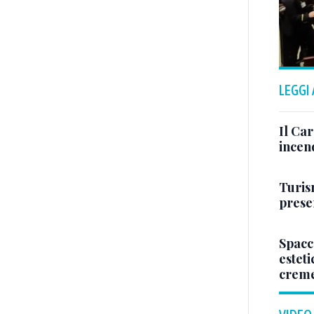
LEGGI
Il Ca
incen
Turis
presen
Spacc
esteti
crem