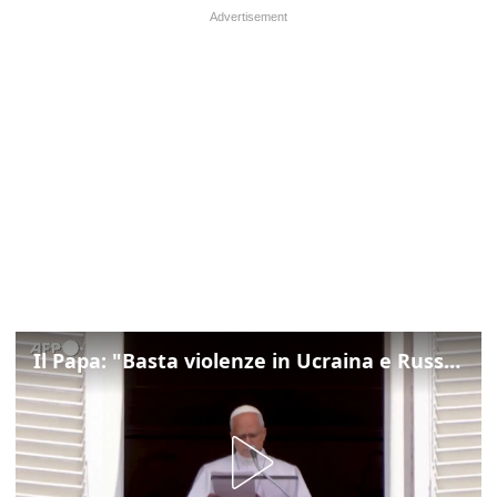
Il Papa: "Basta violenze in Ucraina e Russia, spazio a diplomazia"