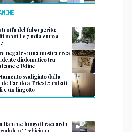
 ANCHE
truffa del falso perito:
tti monili e 7 mila euro a
te
e negate»: una mostra crea
cidente diplomatico tra
lcone e Udine
tamento svaligiato dalla
dell’acido a Trieste: rubati
li e un lingotto
in fiamme lungo il raccordo
tradale a Trebiciano