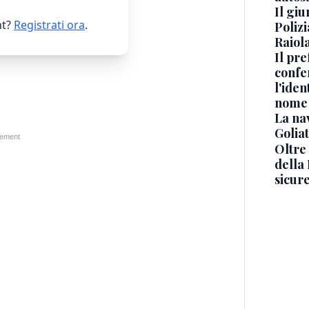
Il gi
t?
Registrati ora
.
Polizi
Raiola
Il pre
confe
l'iden
nome
La na
Golia
Oltre
della
sicur