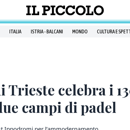
ITALIA
ISTRIA - BALCANI
MONDO
CULTURA E SPET
 Trieste celebra i 1
ue campi di padel
dest Ippodromi per l’ammodernamento