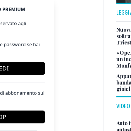
 PREMIUM
LEGGI
servato agli
Nuova 
sottra
Tries
e password se hai
«Oper
un in
Monfa
EDI
Appar
banda 
gioiel
te di abbonamento sul
VIDEO
OP
Auto 
autos