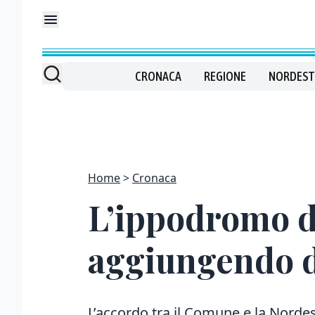
CRONACA
REGIONE
NORDEST
Home
Cronaca
L’ippodromo di
aggiungendo d
L’accordo tra il Comune e la Nor