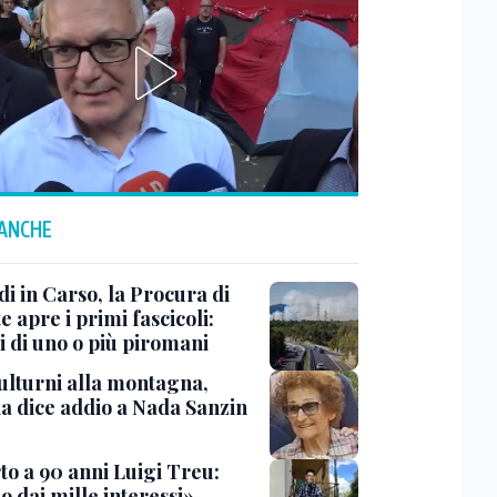
 ANCHE
i in Carso, la Procura di
e apre i primi fascicoli:
i di uno o più piromani
ulturni alla montagna,
ia dice addio a Nada Sanzin
to a 90 anni Luigi Treu:
 dai mille interessi»