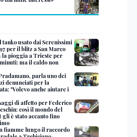
l tanko usato dai Serenissimi
97 per il blitz a San Marco
 la pioggia a Trieste per
minuti: ma il caldo non
Pradamano, parla uno dei
zi denunciati per la
ta: "Volevo anche aiutare i
saggi di affetto per Federico
eschin: così il mondo del
 gli è stato accanto fino
timo
in fiamme lungo il raccordo
tradale a Trebiciano