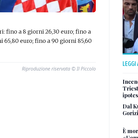
: fino a 8 giorni 26,30 euro; fino a
ni 65,80 euro; fino a 90 giorni 85,60
LEGGI
Riproduzione riservata © Il Piccolo
Incend
Triest
ipotes
Dal K
Goriz
È mor
«Uomo