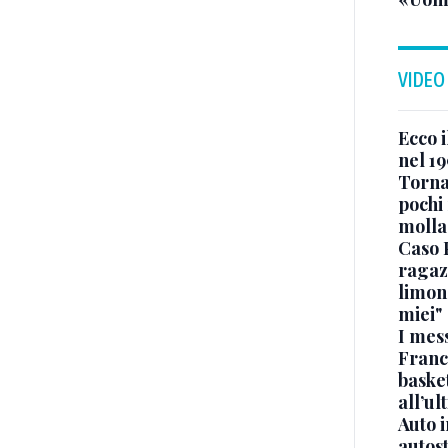
VIDEO
Ecco i
nel 19
Torna
pochi 
molla
Caso 
ragaz
limona
miei"
I mes
Franc
basket
all’ul
Auto 
autos