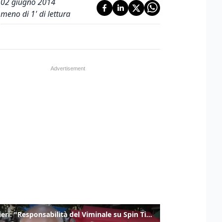
02 giugno 2014
meno di 1' di lettura
Gualtieri: "Responsabilità del Viminale su Spin Time? La posizione dei partiti è nota"