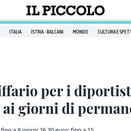
ITALIA
ISTRIA - BALCANI
MONDO
CULTURA E SPET
fario per i diportist
e ai giorni di perma
ino a 8 giorni 26,30 euro; fino a 15