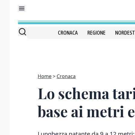
CRONACA
REGIONE
NORDEST
Home
Cronaca
Lo schema tarif
base ai metri 
Lunghezza natante da 9 a 12 metri: f