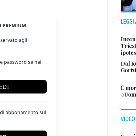
LEGGI
 PREMIUM
Incend
servato agli
Triest
ipotes
e password se hai
Dal K
Goriz
EDI
È mor
«Uomo
te di abbonamento sul
VIDEO