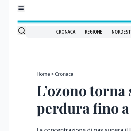
CRONACA
REGIONE
NORDEST
Home
Cronaca
L’ozono torna s
perdura fino a 
La concentrazione di gas supera il l