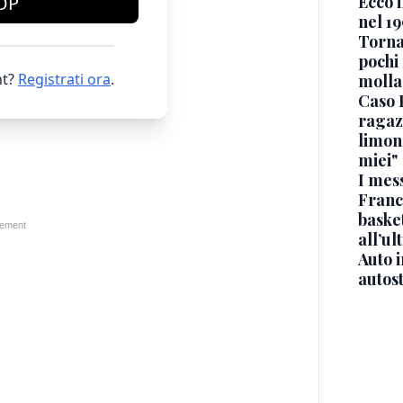
Ecco i
OP
nel 19
Torna
pochi 
t?
Registrati ora
.
molla
Caso 
ragaz
limona
miei"
I mes
Franc
basket
all’ul
Auto 
autos