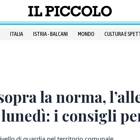
ITALIA
ISTRIA - BALCANI
MONDO
CULTURA E SPET
opra la norma, l’all
lunedì: i consigli per
ivello di guardia nel territorio comunale.