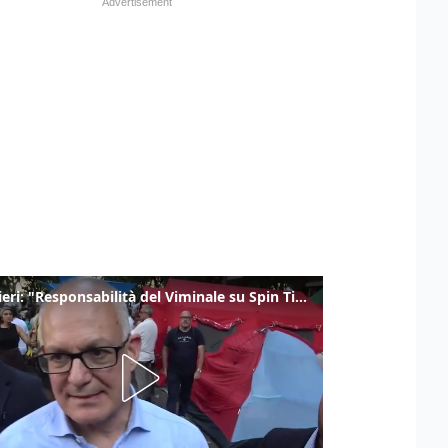
Gualtieri: "Responsabilità del Viminale su Spin Time? La posizione dei partiti è nota"