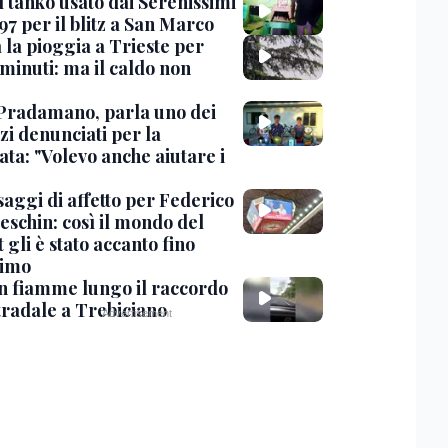
l tanko usato dai Serenissimi
97 per il blitz a San Marco
 la pioggia a Trieste per
minuti: ma il caldo non
Pradamano, parla uno dei
zi denunciati per la
ta: "Volevo anche aiutare i
saggi di affetto per Federico
eschin: così il mondo del
 gli è stato accanto fino
timo
in fiamme lungo il raccordo
tradale a Trebiciano