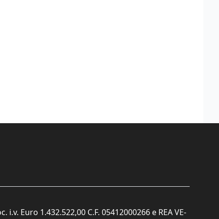
c. i.v. Euro 1.432.522,00 C.F. 05412000266 e REA VE-