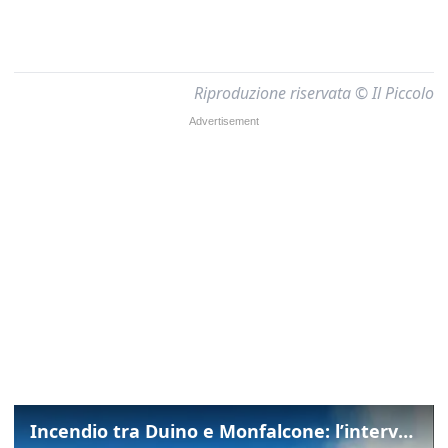
Riproduzione riservata © Il Piccolo
Incendio tra Duino e Monfalcone: l’intervento dei vigili del fuoco