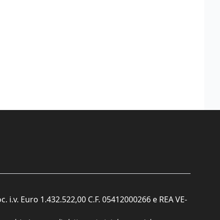
c. i.v. Euro 1.432.522,00 C.F. 05412000266 e REA VE-