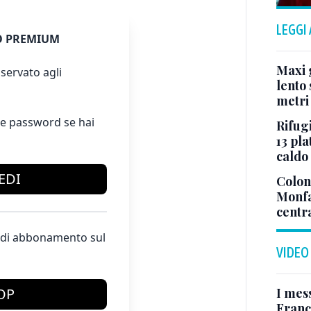
LEGGI
 PREMIUM
Maxi g
servato agli
lento 
metri
e password se hai
Rifugi
13 pla
caldo
EDI
Colonn
Monfa
centr
te di abbonamento sul
VIDEO
I mes
OP
Franc