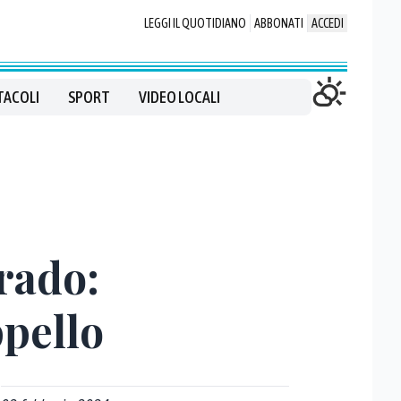
LEGGI IL QUOTIDIANO
ABBONATI
ACCEDI
TACOLI
SPORT
VIDEO LOCALI
rado:
ppello