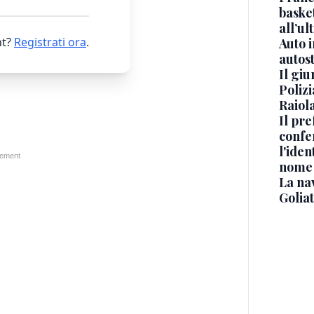
basket
all’ul
t?
Registrati ora
.
Auto 
autos
Il gi
Polizi
Raiola
Il pre
confe
l'iden
nome
La na
Golia