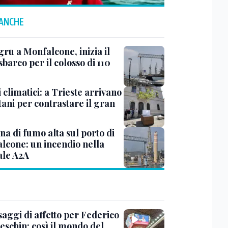
 ANCHE
ru a Monfalcone, inizia il
sbarco per il colosso di 110
 climatici: a Trieste arrivano
tani per contrastare il gran
a di fumo alta sul porto di
lcone: un incendio nella
ale A2A
saggi di affetto per Federico
eschin: così il mondo del