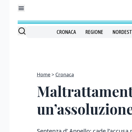
CRONACA
REGIONE
NORDEST
Home
Cronaca
Maltrattament
un’assoluzione
Sentenza d’ Appello: cade l’accusa p