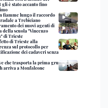
 gli è stato accanto fino
timo
in fiamme lungo il raccordo
tradale a Trebiciano
uramento dei nuovi agenti di
a della scuola "Vincenzo
" di Trieste
fetto di Trieste alla
renza sul protocollo per
tificazione dei cadaveri senza
ve che trasporta la prima gru
th arriva a Monfalcone