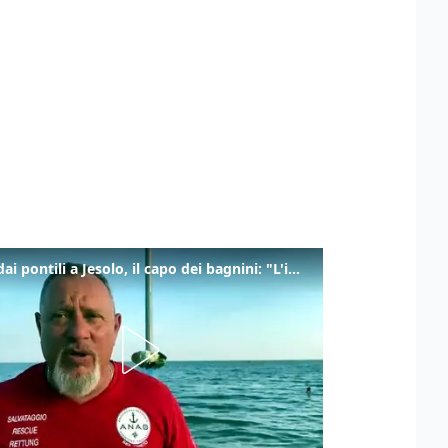
Tuffi dai pontili a Jesolo, il capo dei bagnini: "L'impegno di tutti per evitare altre tragedie"