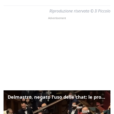
Riproduzione riservata © Il Piccolo
Delmastro, negato l'uso delle chat: le proteste di Avs e M5s