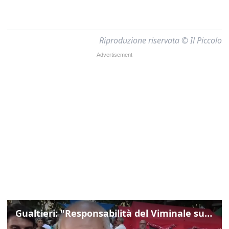
Riproduzione riservata © Il Piccolo
Gualtieri: "Responsabilità del Viminale su Spin Time? La posizione dei partiti è nota"