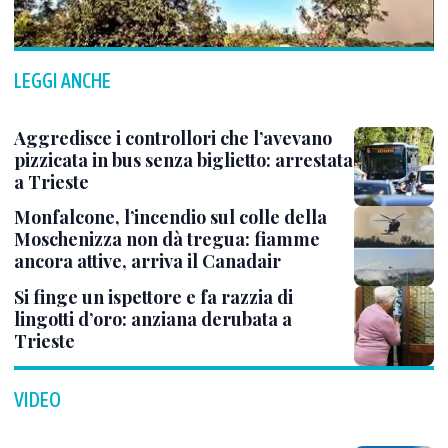
LEGGI ANCHE
Aggredisce i controllori che l’avevano
pizzicata in bus senza biglietto: arrestata
a Trieste
Monfalcone, l’incendio sul colle della
Moschenizza non dà tregua: fiamme
ancora attive, arriva il Canadair
Si finge un ispettore e fa razzia di
lingotti d’oro: anziana derubata a
Trieste
VIDEO