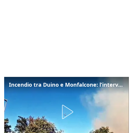
Incendio tra Duino e Monfalcone: l’intervento dei vigili del fuoco