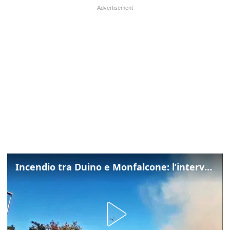
Incendio tra Duino e Monfalcone: l’intervento dei vigili del fuoco