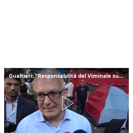
Gualtieri: "Responsabilità del Viminale su Spin Time? La posizione dei partiti è nota"