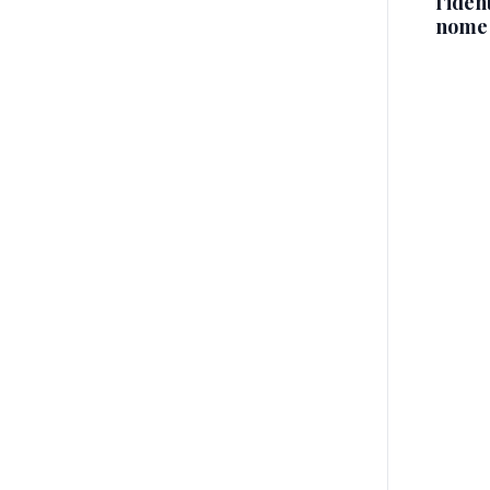
l'iden
nome