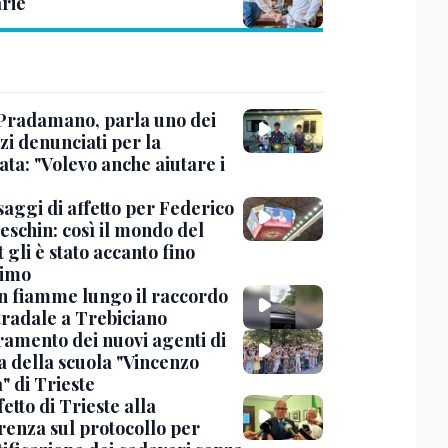
rie
Pradamano, parla uno dei
zi denunciati per la
ta: "Volevo anche aiutare i
saggi di affetto per Federico
eschin: così il mondo del
 gli è stato accanto fino
timo
in fiamme lungo il raccordo
tradale a Trebiciano
uramento dei nuovi agenti di
a della scuola "Vincenzo
" di Trieste
fetto di Trieste alla
renza sul protocollo per