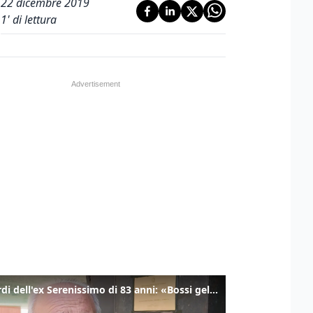
22 dicembre 2019
1
' di lettura
I ricordi dell'ex Serenissimo di 83 anni: «Bossi geloso di noi, in carcere mi cantavano l’inno di San Marco»