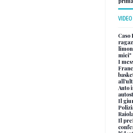
prima
VIDEO
Caso 
ragaz
limona
miei"
I mes
Franc
basket
all’ul
Auto 
autos
Il gi
Polizi
Raiola
Il pre
confe