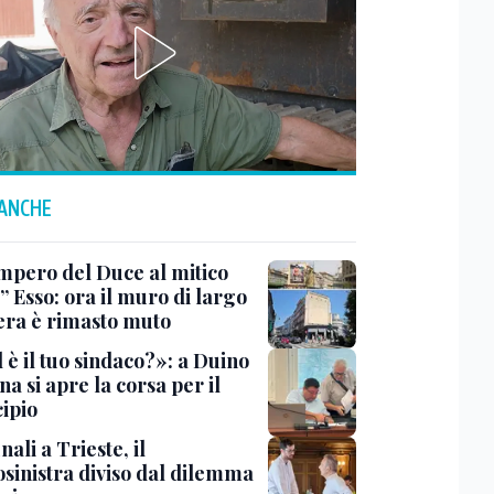
 ANCHE
impero del Duce al mitico
” Esso: ora il muro di largo
era è rimasto muto
 è il tuo sindaco?»: a Duino
na si apre la corsa per il
ipio
li a Trieste, il
osinistra diviso dal dilemma