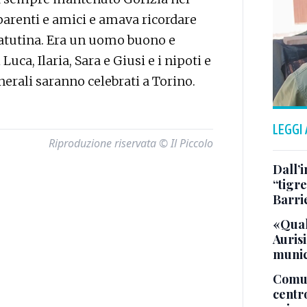
arenti e amici e amava ricordare
 Matutina. Era un uomo buono e
 Luca, Ilaria, Sara e Giusi e i nipoti e
funerali saranno celebrati a Torino.
LEGGI
Riproduzione riservata © Il Piccolo
Dall’
“tigre
Barri
«Qual
Aurisi
munic
Comuna
centr