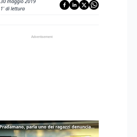
30 maggio 2019
1
' di lettura
Caso Pradamano, parla uno dei ragazzi denunciati per la limonata: "Volevo anche aiutare i miei"