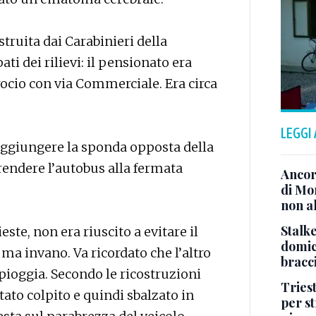
truita dai Carabinieri della
ti dei rilievi: il pensionato era
crocio con via Commerciale. Era circa
LEGGI
raggiungere la sponda opposta della
rendere l’autobus alla fermata
Ancor
di Mo
non al
Stalke
ste, non era riuscito a evitare il
domici
 ma invano. Va ricordato che l’altro
bracci
a pioggia. Secondo le ricostruzioni
Tries
stato colpito e quindi sbalzato in
per s