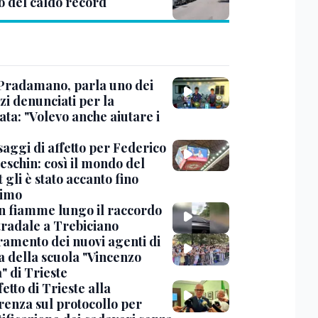
o del caldo record
Pradamano, parla uno dei
zi denunciati per la
ta: "Volevo anche aiutare i
saggi di affetto per Federico
eschin: così il mondo del
 gli è stato accanto fino
timo
in fiamme lungo il raccordo
tradale a Trebiciano
uramento dei nuovi agenti di
a della scuola "Vincenzo
" di Trieste
fetto di Trieste alla
renza sul protocollo per