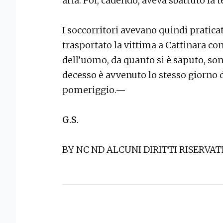
aria. Poi, cadendo, aveva sbattuto la 
I soccorritori avevano quindi pratic
trasportato la vittima a Cattinara con
dell’uomo, da quanto si è saputo, so
decesso è avvenuto lo stesso giorno de
pomeriggio.—
G.S.
BY NC ND ALCUNI DIRITTI RISERVAT