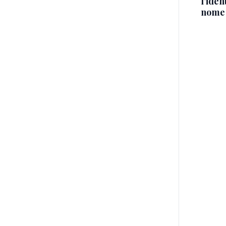
l'iden
nome