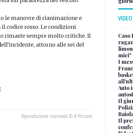
testa sul parabrezza del veicolo.
giorn
ato le manovre di rianimazione e
VIDEO
 il codice rosso. Le condizioni
Caso 
no rimaste sempre molto critiche. Il
ragaz
ll’incidente, attorno alle sei del
limona
miei"
I mes
Franc
basket
all’ul
Auto 
I
autos
Il gi
Polizi
Raiola
Riproduzione riservata © Il Piccolo
Il pre
confe