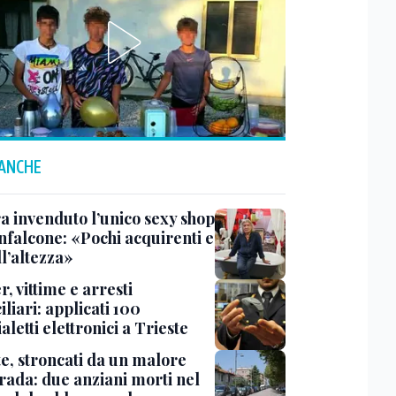
 ANCHE
a invenduto l’unico sexy shop
nfalcone: «Pochi acquirenti e
l’altezza»
r, vittime e arresti
liari: applicati 100
aletti elettronici a Trieste
te, stroncati da un malore
trada: due anziani morti nel