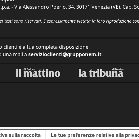
p.a. - Via Alessandro Poerio, 34, 30171 Venezia (VE). Cap. So
dei testi sono riservati. È espressamente vietata la loro riproduzione co
o clienti è a tua completa disposizione.
 una mail a
servizioclienti@grupponem.it
.
iva sulla raccolta
Le tue preferenze relative alla priva