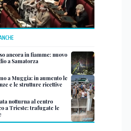
 ANCHE
rso ancora in fiamme: nuovo
dio a Samatorza
mo a Muggia: in aumento le
ze e le strutture ricettive
ata notturna al centro
co a Trieste: trafugate le
e