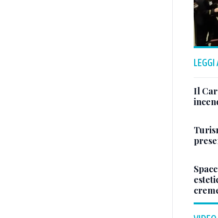
LEGGI
Il Ca
incen
Turis
presen
Spacc
esteti
crem