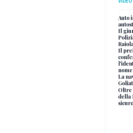
VIDEO
Auto 
autos
Il gi
Polizi
Raiola
Il pre
confe
l'iden
nome
La na
Golia
Oltre
della
sicur