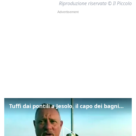
Riproduzione riservata © Il Piccolo
Tuffi dai pontili a Jesolo, il capo dei bagnini: "L'impegno di tutti per evitare altre tragedie"