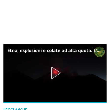
Etna, esplosioni e colate ad alta quota. L'aeroporto di Catania verso la normalità