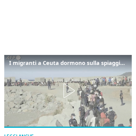
I migranti a Ceuta dormono sulla spiaggia: "Vogliamo entrare in Europa"