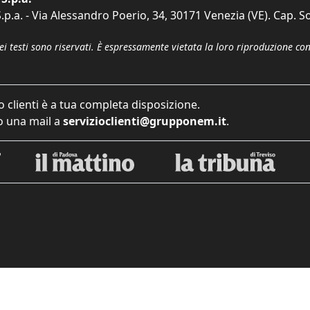
p.a. - Via Alessandro Poerio, 34, 30171 Venezia (VE). Cap. So
dei testi sono riservati. È espressamente vietata la loro riproduzione co
o clienti è a tua completa disposizione.
 una mail a
servizioclienti@grupponem.it
.
iva sulla raccolta
Le tue preferenze relative alla priva