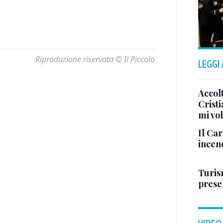
Riproduzione riservata © Il Piccolo
LEGGI
Accol
Crist
mi vo
Il Ca
incen
Turis
presen