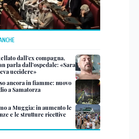
 ANCHE
tellato dall’ex compagna,
ian parla dall’ospedale: «Sara
leva uccidere»
rso ancora in fiamme: nuovo
dio a Samatorza
mo a Muggia: in aumento le
ze e le strutture ricettive