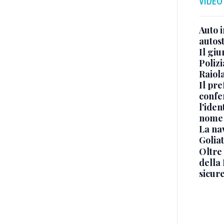
VIDEO
Auto 
autos
Il gi
Polizi
Raiola
Il pre
confe
l'iden
nome
La na
Golia
Oltre
della
sicur