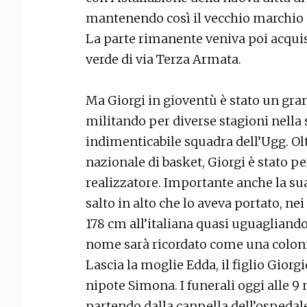
mantenendo così il vecchio marchio d
La parte rimanente veniva poi acquis
verde di via Terza Armata.
Ma Giorgi in gioventù è stato un gran
militando per diverse stagioni nella s
indimenticabile squadra dell’Ugg. Ol
nazionale di basket, Giorgi è stato pe
realizzatore. Importante anche la sua 
salto in alto che lo aveva portato, ne
178 cm all’italiana quasi uguagliando 
nome sarà ricordato come una colonn
Lascia la moglie Edda, il figlio Giorg
nipote Simona. I funerali oggi alle 9 
partendo dalla cappella dell’ospedal