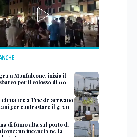
 ANCHE
ru a Monfalcone, inizia il
sbarco per il colosso di 110
 climatici: a Trieste arrivano
tani per contrastare il gran
a di fumo alta sul porto di
lcone: un incendio nella