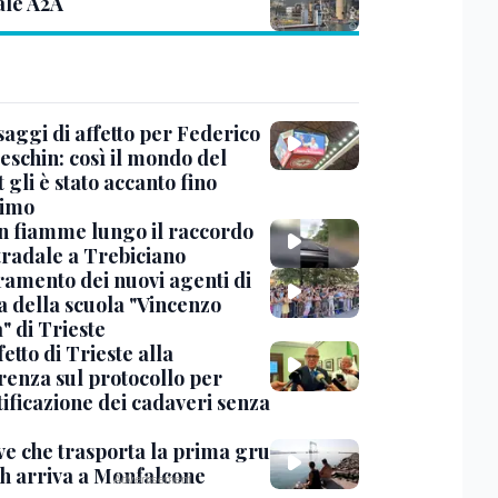
ale A2A
saggi di affetto per Federico
eschin: così il mondo del
 gli è stato accanto fino
timo
in fiamme lungo il raccordo
tradale a Trebiciano
uramento dei nuovi agenti di
a della scuola "Vincenzo
" di Trieste
fetto di Trieste alla
renza sul protocollo per
tificazione dei cadaveri senza
ve che trasporta la prima gru
th arriva a Monfalcone