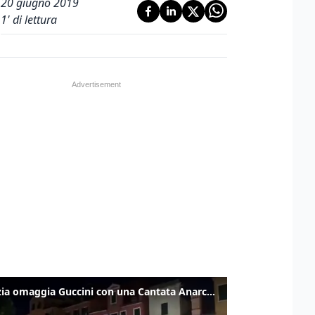
20 giugno 2019
1
' di lettura
Venezia omaggia Guccini con una Cantata Anarchica in campo Santa Margherita