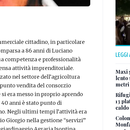
merciale cittadino, in particolare
comparsa a 86 anni di Luciano
LEGGI
ua competenza e professionalità
ensa attività imprenditoriale.
Maxi g
ato nel settore dell’agricoltura
lento 
metri
 punto vendita del consorzio
 si era messo in proprio aprendo
Rifugi
13 pla
 40 anni è stato punto di
caldo
o. Negli ultimi tempi l’attività era
Colonn
lio Giorgio nella gestione “servizi”
Monfa
i giardinaggio Agraria Isontina,