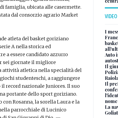
centr
i famiglia, ubicata alle casermette.
tata dal consorzio agrario Market
VIDEO
I mes
Franc
de atleta del basket goriziano
basket
erie A nella storica ed
all’ul
tre a essere candidato azzurro
Auto 
autos
r sei giornate il migliore
Il gi
attività atletica nella specialità del
Polizi
Raiola
i giochi studenteschi, a raggiungere
Il pre
il record nazionale Juniores. Il suo
confe
a portante dello sport goriziano.
l'iden
nome
io con Rosanna, la sorella Laura e la
La na
nella parrocchiale di Lucinico
Golia
e di San Giovanni di Dio. —