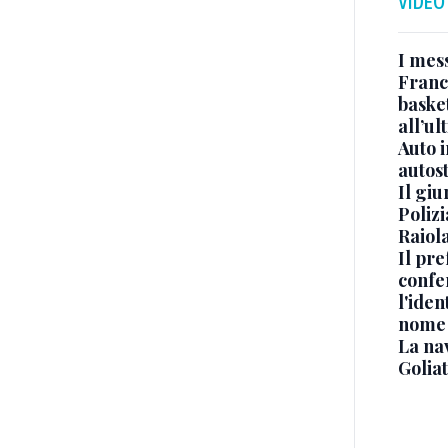
VIDEO
I mes
Franc
basket
all’ul
Auto 
autos
Il gi
Polizi
Raiola
Il pre
confe
l'iden
nome
La na
Golia