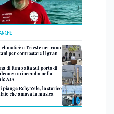
 ANCHE
 climatici: a Trieste arrivano
tani per contrastare il gran
a di fumo alta sul porto di
lcone: un incendio nella
ale A2A
i piange Roby Zele, lo storico
laio che amava la musica