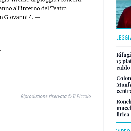
anno all’interno del Teatro
n Giovanni 4. —
LEGGI
I
Rifugi
13 pla
caldo
Colonn
Monfa
centr
Riproduzione riservata © Il Piccolo
Ronch
macel
lirica