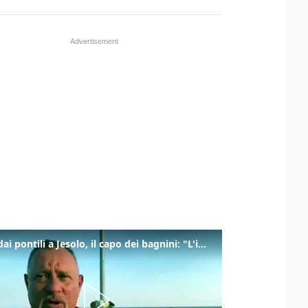
Tuffi dai pontili a Jesolo, il capo dei bagnini: "L'impegno di tutti per evitare altre tragedie"