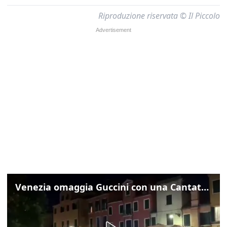
Riproduzione riservata © Il Piccolo
Venezia omaggia Guccini con una Cantata Anarchica in campo Santa Margherita