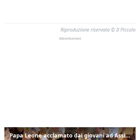
Riproduzione riservata © Il Piccolo
Papa Leone acclamato dai giovani ad Assisi: cori e applausi