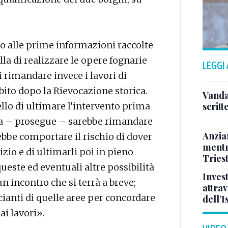
do alle prime informazioni raccolte
lla di realizzare le opere fognarie
LEGGI
i rimandare invece i lavori di
ubito dopo la Rievocazione storica.
Vandal
llo di ultimare l’intervento prima
scritt
tiva – prosegue – sarebbe rimandare
Anzia
ebbe comportare il rischio di dover
mentr
zio e di ultimarli poi in pieno
Triest
este ed eventuali altre possibilità
Inves
 un incontro che si terrà a breve;
attrav
anti di quelle aree per concordare
dell’
ai lavori».