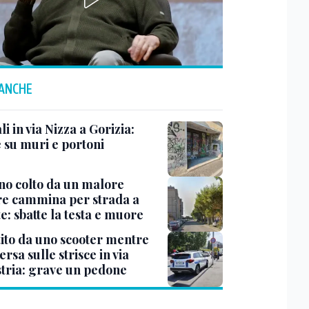
 ANCHE
i in via Nizza a Gorizia:
e su muri e portoni
no colto da un malore
e cammina per strada a
e: sbatte la testa e muore
tito da uno scooter mentre
ersa sulle strisce in via
Istria: grave un pedone