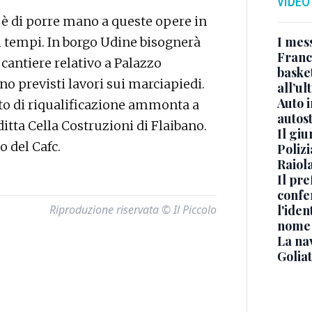
VIDEO
 è di porre mano a queste opere in
I mes
 tempi. In borgo Udine bisognerà
Franc
cantiere relativo a Palazzo
basket
o previsti lavori sui marciapiedi.
all’ul
Auto 
to di riqualificazione ammonta a
autos
ditta Cella Costruzioni di Flaibano.
Il gi
o del Cafc.
Polizi
Raiola
Il pre
confe
Riproduzione riservata © Il Piccolo
l'iden
nome
La na
Golia