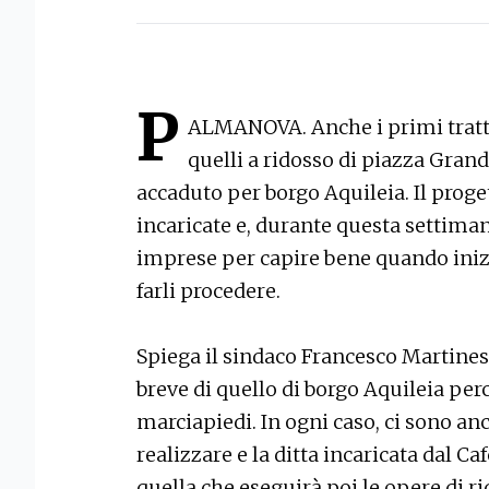
P
ALMANOVA. Anche i primi tratti 
quelli a ridosso di piazza Gran
accaduto per borgo Aquileia. Il proget
incaricate e, durante questa settimana
imprese per capire bene quando inizi
farli procedere.
Spiega il sindaco Francesco Martines:
breve di quello di borgo Aquileia per
marciapiedi. In ogni caso, ci sono an
realizzare e la ditta incaricata dal C
quella che eseguirà poi le opere di ri