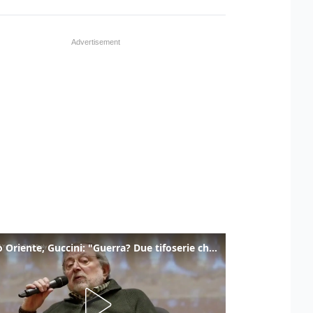
Medio Oriente, Guccini: "Guerra? Due tifoserie che si urlano contro e dimenticano vittime"