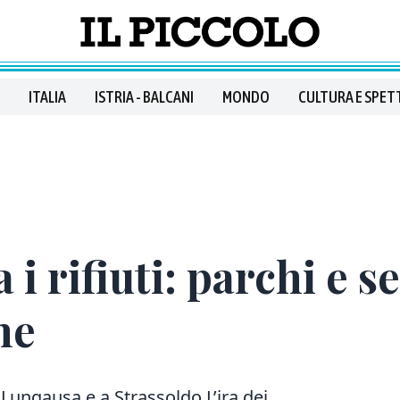
ITALIA
ISTRIA - BALCANI
MONDO
CULTURA E SPET
 i rifiuti: parchi e s
he
e Lungausa e a Strassoldo L’ira dei