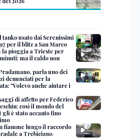
e del 2026
l tanko usato dai Serenissimi
97 per il blitz a San Marco
 la pioggia a Trieste per
minuti: ma il caldo non
Pradamano, parla uno dei
zi denunciati per la
ta: "Volevo anche aiutare i
saggi di affetto per Federico
eschin: così il mondo del
 gli è stato accanto fino
timo
in fiamme lungo il raccordo
tradale a Trebiciano