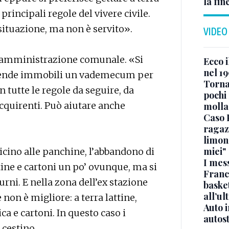
la fin
 principali regole del vivere civile.
ituazione, ma non è servito».
VIDEO
ll’amministrazione comunale. «Si
Ecco i
nel 19
o vende immobili un vademecum per
Torna
n tutte le regole da seguire, da
pochi 
cquirenti. Può aiutare anche
molla
Caso 
ragaz
limona
miei"
icino alle panchine, l’abbandono di
I mes
ttine e cartoni un po’ ovunque, ma si
Franc
urni. E nella zona dell’ex stazione
basket
all’ul
 non è migliore: a terra lattine,
Auto 
ica e cartoni. In questo caso i
autos
 cestino.