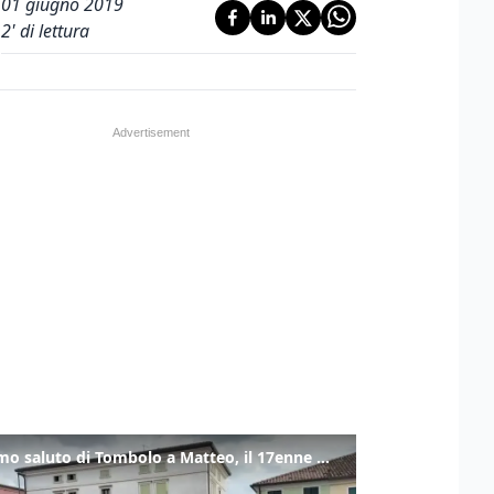
01 giugno 2019
2
' di lettura
L'ultimo saluto di Tombolo a Matteo, il 17enne morto di tumore. Il video