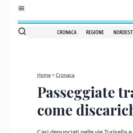
CRONACA
REGIONE
NORDEST
Home
Cronaca
Passeggiate tra
come discaric
Casi denunciati nelle vie Turisella 