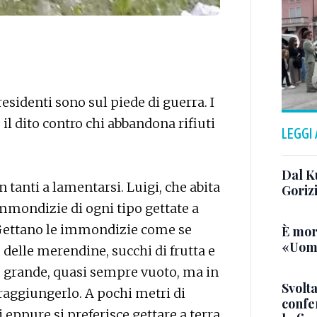
residenti sono sul piede di guerra. I
il dito contro chi abbandona rifiuti
LEGGI
Dal K
n tanti a lamentarsi. Luigi, che abita
Goriz
immondizie di ogni tipo gettate a
. Gettano le immondizie come se
È mor
«Uomo
e delle merendine, succhi di frutta e
iù grande, quasi sempre vuoto, ma in
Svolta
 raggiungerlo. A pochi metri di
confer
i eppure si preferisce gettare a terra