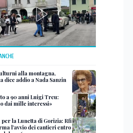
 ANCHE
ulturni alla montagna,
ia dice addio a Nada Sanzin
to a 90 anni Luigi Treu:
 dai mille interessi»
 per la Lunetta di Gorizia: Rfi
ma l’avvio dei cantieri entro