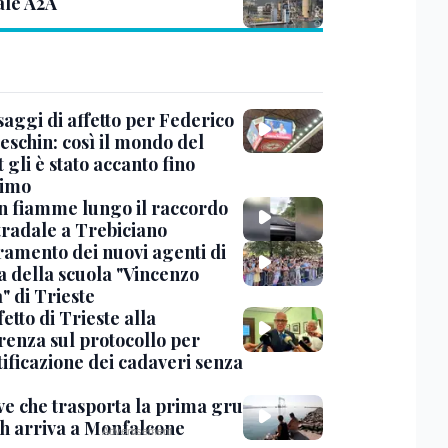
ale A2A
saggi di affetto per Federico
eschin: così il mondo del
 gli è stato accanto fino
timo
in fiamme lungo il raccordo
tradale a Trebiciano
uramento dei nuovi agenti di
a della scuola "Vincenzo
" di Trieste
fetto di Trieste alla
renza sul protocollo per
tificazione dei cadaveri senza
ve che trasporta la prima gru
th arriva a Monfalcone