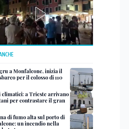
 ANCHE
ru a Monfalcone, inizia il
sbarco per il colosso di 110
 climatici: a Trieste arrivano
tani per contrastare il gran
a di fumo alta sul porto di
lcone: un incendio nella