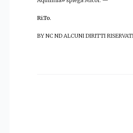
Aquilinia» spiega Micor. —
Ri.To.
BY NC ND ALCUNI DIRITTI RISERVAT