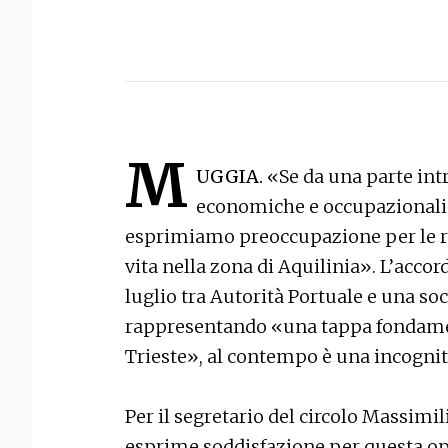
M
UGGIA.
«Se da una parte in
economiche e occupazionali p
esprimiamo preoccupazione per le ric
vita nella zona di Aquilinia». L’accord
luglio tra Autorità Portuale e una so
rappresentando «una tappa fondament
Trieste», al contempo è una incognit
Per il segretario del circolo Massim
esprime soddisfazione per questa o