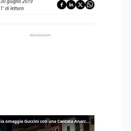
30 giugno 2019
1
' di lettura
Venezia omaggia Guccini con una Cantata Anarchica in campo Santa Margherita