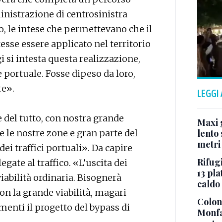
nistrazione di centrosinistra
o, le intese che permettevano che il
sse essere applicato nel territorio
i si intesta questa realizzazione,
e portuale. Fosse dipeso da loro,
re».
LEGGI
del tutto, con nostra grande
Maxi g
e le nostre zone e gran parte del
lento 
metri
dei traffici portuali». Da capire
Rifugi
egate al traffico. «L’uscita dei
13 pla
iabilità ordinaria. Bisognerà
caldo
con la grande viabilità, magari
Colonn
menti il progetto del bypass di
Monfa