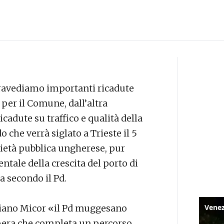
travediamo importanti ricadute
er il Comune, dall’altra
adute su traffico e qualità della
o che verrà siglato a Trieste il 5
cietà pubblica ungherese, pur
ale della crescita del porto di
a secondo il Pd.
iliano Micor «il Pd muggesano
pera che completa un percorso