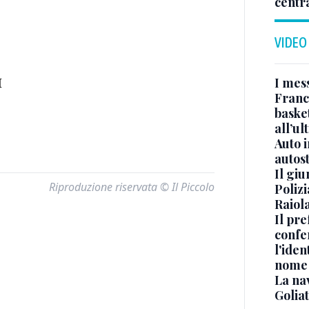
centr
VIDEO
I mes
I
Franc
basket
all’ul
Auto 
autos
Il gi
Riproduzione riservata © Il Piccolo
Polizi
Raiola
Il pre
confe
l'iden
nome
La na
Golia