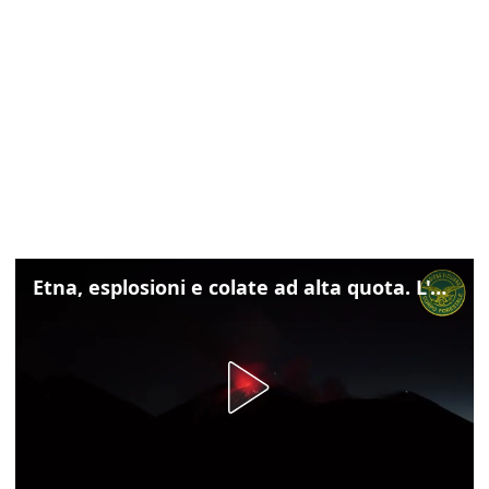
Etna, esplosioni e colate ad alta quota. L'aeroporto di Catania verso la normalità