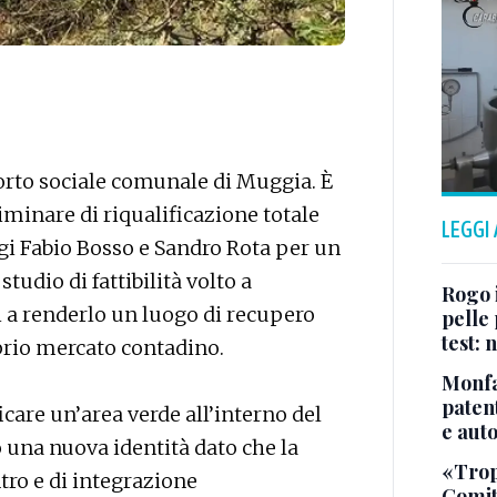
 orto sociale comunale di Muggia. È
iminare di riqualificazione totale
LEGGI
logi Fabio Bosso e Sandro Rota per un
udio di fattibilità volto a
Rogo i
ri a renderlo un luogo di recupero
pelle 
test:
oprio mercato contadino.
Monfa
patent
care un’area verde all’interno del
e aut
 una nuova identità dato che la
«Tropp
tro e di integrazione
Comit