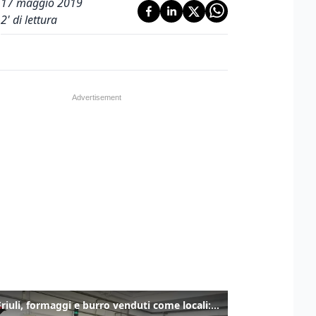
17 maggio 2019
2
' di lettura
Alto Friuli, formaggi e burro venduti come locali: nei prodotti latte da fuori regione e dall’estero