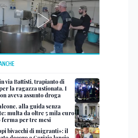
 ANCHE
n via Battisti, trapianto di
per la ragazza ustionata. I
 non aveva assunto droga
lcone, alla guida senza
e: multa da oltre 5 mila euro
o ferma per tre mesi
i bivacchi di migranti»: il
ato decoro a Gorizia lancia