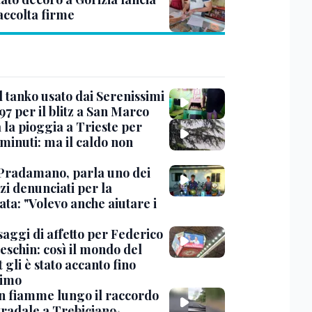
accolta firme
l tanko usato dai Serenissimi
97 per il blitz a San Marco
 la pioggia a Trieste per
minuti: ma il caldo non
Pradamano, parla uno dei
zi denunciati per la
ta: "Volevo anche aiutare i
saggi di affetto per Federico
eschin: così il mondo del
 gli è stato accanto fino
timo
in fiamme lungo il raccordo
tradale a Trebiciano