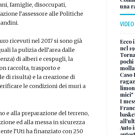
ni, famiglie, disoccupati,
una r
fazione l’assessore alle Politiche
andini.
VIDEO
ro ricevuti nel 2017 si sono già
Ecco i
nel 19
uali la pulizia dell’area dalle
Torna
renza) di alberi e cespugli, la
pochi 
n raccolta, trasporto e
molla
Caso 
 di risulta) e la creazione di
ragaz
verificare le condizioni dei muri a
limona
miei"
I mes
Franc
no e alla preparazione del terreno,
basket
all’ul
zione ed alla messa in sicurezza
Auto 
ente l’Uti ha finanziato con 250
autos