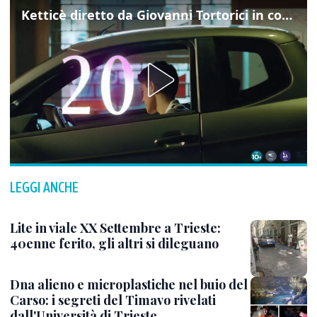
Ketticè diretto da Giovanni Tortorici in concorso al Locarno Film Festival
LEGGI ANCHE
Lite in viale XX Settembre a Trieste:
40enne ferito, gli altri si dileguano
Dna alieno e microplastiche nel buio del
Carso: i segreti del Timavo rivelati
dall'Università di Trieste