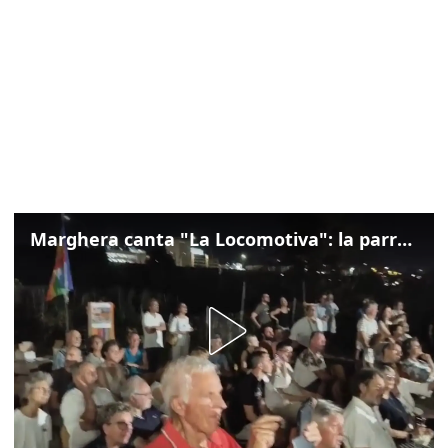
Marghera canta "La Locomotiva": la parrocchia della Cita ricorda Guccini