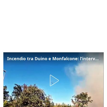
Incendio tra Duino e Monfalcone: l’intervento dei vigili del fuoco