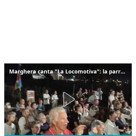
Marghera canta "La Locomotiva": la parrocchia della Cita ricorda Guccini