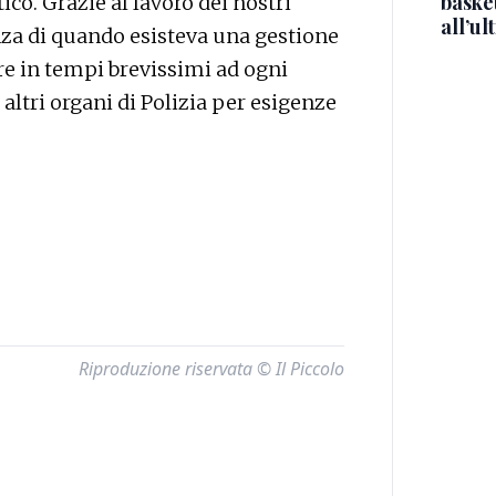
basket
ico. Grazie al lavoro dei nostri
all’ul
enza di quando esisteva una gestione
re in tempi brevissimi ad ogni
 altri organi di Polizia per esigenze
Riproduzione riservata © Il Piccolo