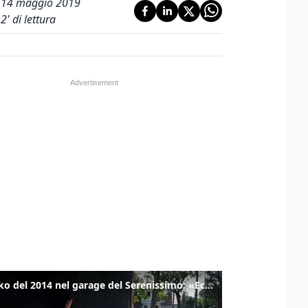
14 maggio 2019
2
' di lettura
Il tanko del 2014 nel garage del Serenissimo: «Ecco come potevamo resistere per qualche giornata»