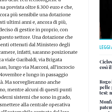
esa prevista oltre 8.300 euro e che,
cora più sensibile una dotazione
sti ultimi anni e, ancora di più,
eciso di gestire in proprio, con
 questo settore. Una dotazione che
nti ottenuti dal Ministero degli
LEGGI
ecamere, infatti, saranno posizionate
ra viale Garibaldi, via Brigata
Ciclov
n, lungo via Marconi, all’incrocio
così i
 4 Novembre e lungo in passaggio
Rogo i
rtà. Ma sorveglieranno anche
pelle 
gno, mentre alcuni di questi punti
test:
oderni sistemi che sono in grado,
Monfa
asmettere alla centrale operativa
patent