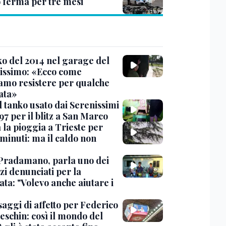
o ferma per tre mesi
nko del 2014 nel garage del
issimo: «Ecco come
amo resistere per qualche
ata»
l tanko usato dai Serenissimi
97 per il blitz a San Marco
 la pioggia a Trieste per
minuti: ma il caldo non
Pradamano, parla uno dei
zi denunciati per la
ta: "Volevo anche aiutare i
saggi di affetto per Federico
eschin: così il mondo del