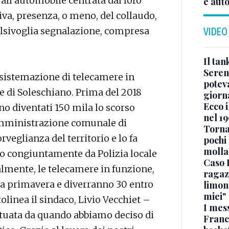
vi all’automobile centrata dal loro
e aut
iva, presenza, o meno, del collaudo,
ualsivoglia segnalazione, compresa
VIDEO
Il ta
Seren
a sistemazione di telecamere in
potev
 di Soleschiano. Prima del 2018
giorn
Ecco i
ono diventati 150 mila lo scorso
nel 19
amministrazione comunale di
Torna
rveglianza del territorio e lo fa
pochi 
molla
o congiuntamente da Polizia locale
Caso 
almente, le telecamere in funzione,
ragaz
la primavera e diverranno 30 entro
limona
miei"
ttolinea il sindaco, Livio Vecchiet –
I mes
tuata da quando abbiamo deciso di
Franc