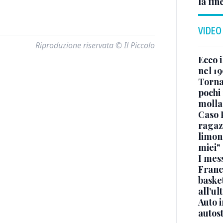
la fin
VIDEO
Riproduzione riservata © Il Piccolo
Ecco i
nel 19
Torna
pochi 
molla
Caso 
ragaz
limona
miei"
I mes
Franc
basket
all’ul
Auto 
autos