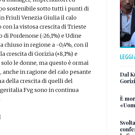
 sostenibile sotto tutti i punti di
in Friuli Venezia Giulia il calo
 con la vistosa crescita di Trieste
calo di Pordenone (-26,1%) e Udine
ha chiuso in regione a -0,4%, con il
la crescita di Gorizia (+8,1%) e
LEGGI
 solo le donne, ma questo è ormai
, anche in ragione del calo pesante
Dal K
ma della crescita di quelli del
Goriz
geritalia Fvg sono in continua
È mor
—
«Uomo
I
Svolta
confer