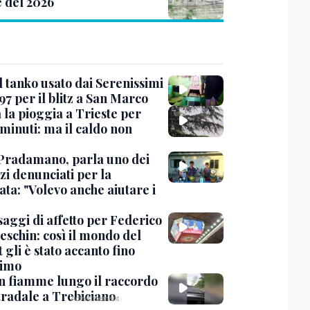
e del 2026
l tanko usato dai Serenissimi
97 per il blitz a San Marco
 la pioggia a Trieste per
minuti: ma il caldo non
Pradamano, parla uno dei
zi denunciati per la
ta: "Volevo anche aiutare i
saggi di affetto per Federico
eschin: così il mondo del
 gli è stato accanto fino
timo
in fiamme lungo il raccordo
tradale a Trebiciano