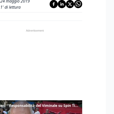
24 maggio 2019
1
' di lettura
Gualtieri: "Responsabilità del Viminale su Spin Time? La posizione dei partiti è nota"