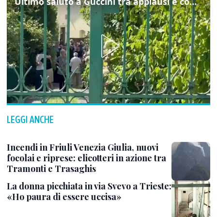
Ultimo saluto a Guccini tra applausi e commozione a Pavana
LEGGI ANCHE
Incendi in Friuli Venezia Giulia, nuovi
focolai e riprese: elicotteri in azione tra
Tramonti e Trasaghis
La donna picchiata in via Svevo a Trieste:
«Ho paura di essere uccisa»