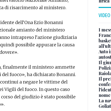
ll’Osservatorio Nazionale Amianto,
lirica
ta di risarcimento al ministero.
VIDEO
esidente dell’Ona Ezio Bonanni
I mes
ionale amianto del ministero
Franc
anno intrapreso l’azione giudiziaria
basket
o quindi possibile appurare la causa
all’ul
Auto 
 dovere».
autos
Il gi
ia, finalmente il ministero ammette
Polizi
Raiola
li del fuoco», ha dichiarato Bonanni.
Il pre
continui a negare le vittime del
confe
i Vigili del fuoco. In questo caso
l'iden
nome
 corso del giudizio è stato possibile
La na
o».
Golia