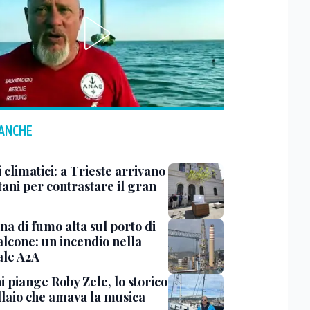
 ANCHE
 climatici: a Trieste arrivano
tani per contrastare il gran
a di fumo alta sul porto di
lcone: un incendio nella
ale A2A
i piange Roby Zele, lo storico
laio che amava la musica