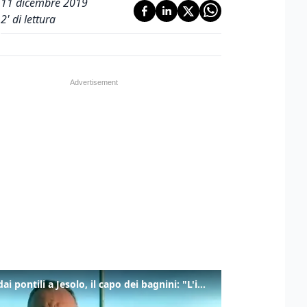
11 dicembre 2019
2
' di lettura
Tuffi dai pontili a Jesolo, il capo dei bagnini: "L'impegno di tutti per evitare altre tragedie"