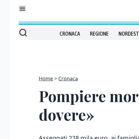
CRONACA
REGIONE
NORDEST
Home
Cronaca
Pompiere mort
dovere»
Assegnati 228 mila euro ai famiglia