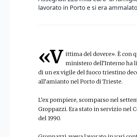
lavorato in Porto e si era ammala
«V
ittima del dovere». È con 
ministero dell’Interno ha l
di un ex vigile del fuoco triestino de
all’amianto nel Porto di Trieste.
L’ex pompiere, scomparso nel settembr
Groppazzi. Era stato in servizio nel 
del 1990.
Groppazzi aveva lavorato in vari cont