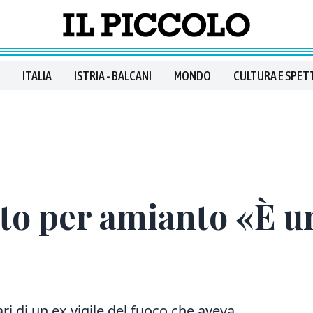
ITALIA
ISTRIA - BALCANI
MONDO
CULTURA E SPET
o per amianto «È un
ri di un ex vigile del fuoco che aveva