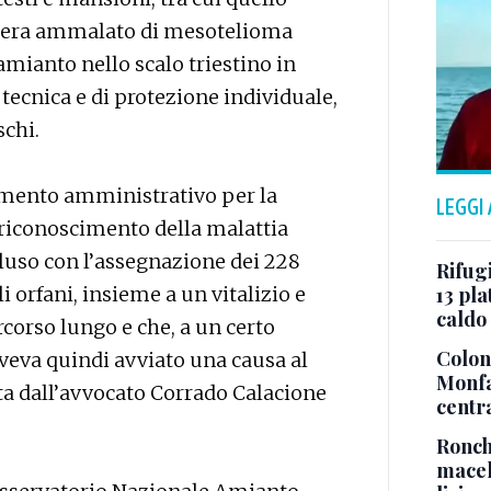
i era ammalato di mesotelioma
amianto nello scalo triestino in
tecnica e di protezione individuale,
schi.
imento amministrativo per la
LEGGI
l riconoscimento della malattia
cluso con l’assegnazione dei 228
Rifugi
i orfani, insieme a un vitalizio e
13 pla
caldo
rcorso lungo e che, a un certo
Colonn
aveva quindi avviato una causa al
Monfa
ita dall’avvocato Corrado Calacione
centr
Ronch
macel