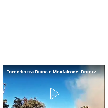
Incendio tra Duino e Monfalcone: l’intervento dei vigili del fuoco