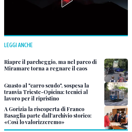
LEGGI ANCHE
Riapre il parcheggio, ma nel parco di
Miramare torna a regnare il caos
Guasto al "carro scudo", sospesa la
tranvia Trieste-Opicina: tecnici al
lavoro per il ripristino
A Gorizia la riscoperta di Franco
Basaglia parte dall’archivio storico:
«Così lo valorizzeremo»