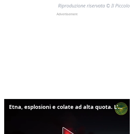
Riproduzione riservata © Il Piccolo
Etna, esplosioni e colate ad alta quota. L'aeroporto di Catania verso la normalità