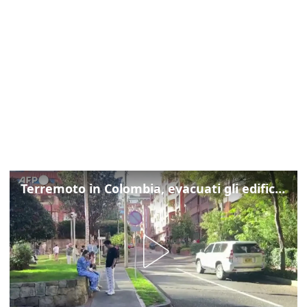
Terremoto in Colombia, evacuati gli edifici di Bogotà dopo la scossa di magnitudo 7.4