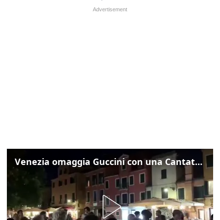
Venezia omaggia Guccini con una Cantata Anarchica in campo Santa Margherita