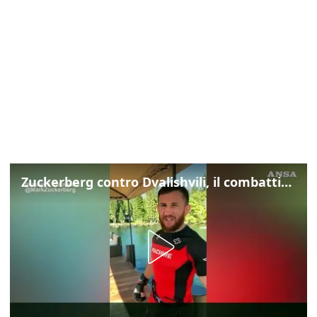
Zuckerberg contro Dvalishvili, il combattimento in mezzo a un lago