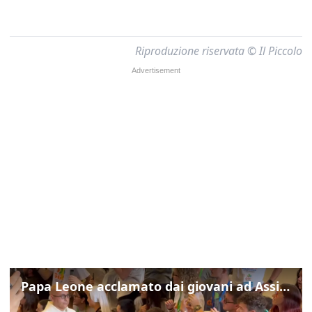
Riproduzione riservata © Il Piccolo
Papa Leone acclamato dai giovani ad Assisi: cori e applausi