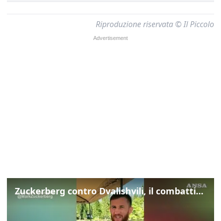
Riproduzione riservata © Il Piccolo
Zuckerberg contro Dvalishvili, il combattimento in mezzo a un lago